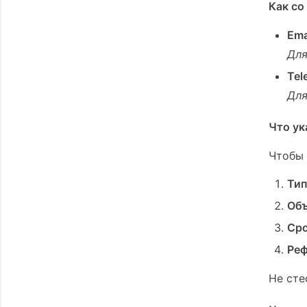
Как со
Ema
Для
Tel
Для
Что ук
Чтобы 
Тип
Об
Ср
Ре
Не сте