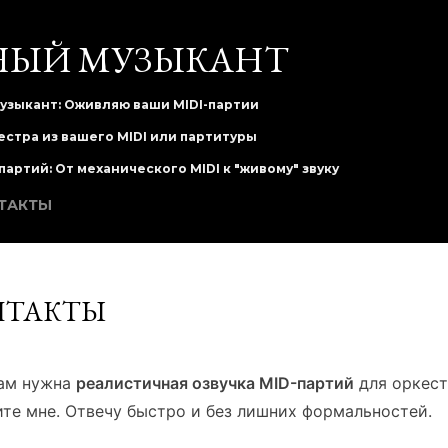
К основному контенту
НЫЙ МУЗЫКАНТ
зыкант: Оживляю ваши MIDI-партии
стра из вашего MIDI или партитуры
артий: От механического MIDI к "живому" звуку
ТАКТЫ
НТАКТЫ
вам нужна
реалистичная озвучка MID-партий
для оркест
те мне. Отвечу быстро и без лишних формальностей.